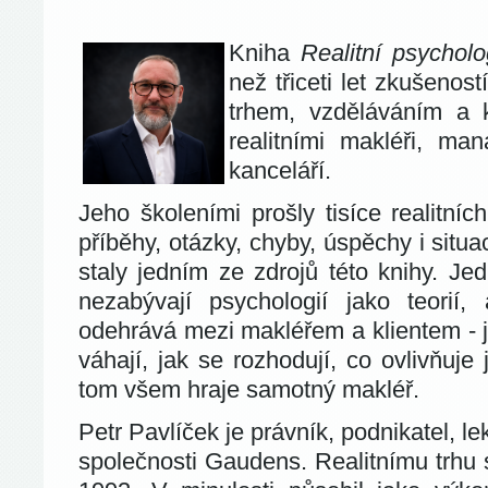
Kniha
Realitní psycholo
než třiceti let zkušenost
trhem, vzděláváním a 
realitními makléři, man
kanceláří.
Jeho školeními prošly tisíce realitních
příběhy, otázky, chyby, úspěchy i situac
staly jedním ze zdrojů této knihy. Je
nezabývají psychologií jako teorií
odehrává mezi makléřem a klientem - j
váhají, jak se rozhodují, co ovlivňuje 
tom všem hraje samotný makléř.
Petr Pavlíček je právník, podnikatel, le
společnosti Gaudens. Realitnímu trhu 