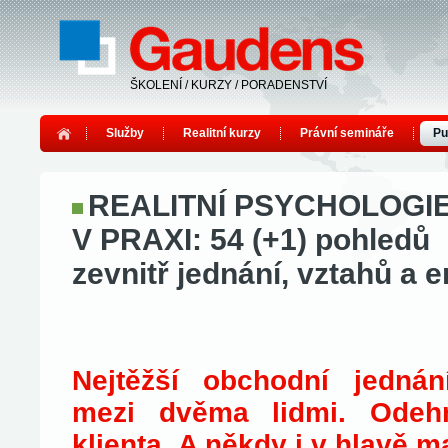
ŠKOLENÍ / KURZY / PORADENSTVÍ
Služby
Realitní kurzy
Právní semináře
Pu
REALITNÍ PSYCHOLOGI
V PRAXI: 54 (+1) pohledů
zevnitř jednání, vztahů a 
Nejtěžší obchodní jednán
mezi dvěma lidmi. Odehr
klienta. A někdy i v hlavě m