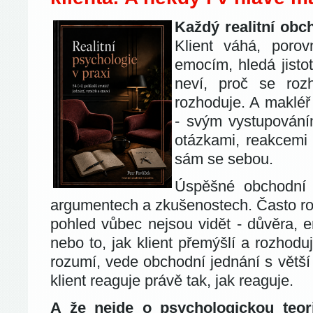
Každý realitní obc
Klient váhá, porov
emocím, hledá jisto
neví, proč se roz
rozhoduje. A makléř
- svým vystupován
otázkami, reakcemi 
sám se sebou.
Úspěšné obchodní 
argumentech a zkušenostech. Často roz
pohled vůbec nejsou vidět - důvěra,
nebo to, jak klient přemýšlí a rozhod
rozumí, vede obchodní jednání s větší 
klient reaguje právě tak, jak reaguje.
A že nejde o psychologickou teori