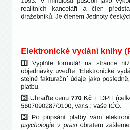
1993. V minulosti působil jako výk
realitních kanceláří a člen předs
dražebníků. Je členem Jednoty českýc
Elektronické vydání knihy (
1️⃣ Vyplňte formulář na stránce n
objednávky uveďte "Elektronické vyd
stejné fakturační údaje jako posledně
platbu.
2️⃣
Uhraďte cenu
770 Kč
+ DPH (celke
5607090287/0100, var.s.: vaše IČO.
3️⃣ Po připsání platby vám elektro
psychologie v praxi
obratem zašleme