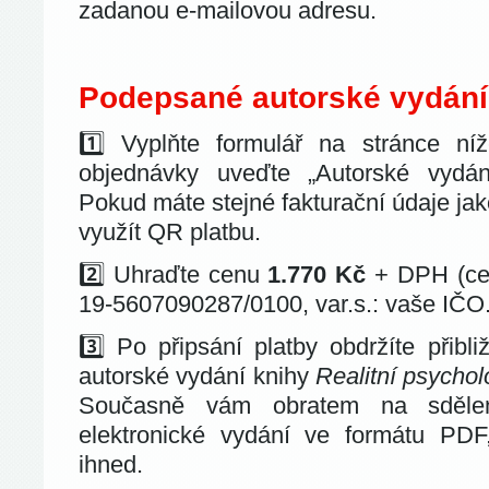
zadanou e-mailovou adresu.
Podepsané autorské vydání
1️⃣ Vyplňte formulář na stránce n
objednávky uveďte „Autorské vydá
Pokud máte stejné fakturační údaje jak
využít QR platbu.
2️⃣
Uhraďte cenu
1.770 Kč
+ DPH (cel
19-5607090287/0100, var.s.: vaše IČO
3️⃣ Po připsání platby obdržíte přib
autorské vydání knihy
Realitní psychol
Současně vám obratem na sdělen
elektronické vydání ve formátu PDF
ihned.