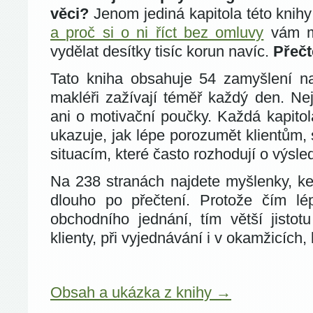
věci?
Jenom jediná kapitola této knih
a proč si o ni říct bez omluvy
vám m
vydělat desítky tisíc korun navíc.
Přečt
Tato kniha obsahuje 54 zamyšlení nad
makléři zažívají téměř každý den. Nej
ani o motivační poučky. Každá kapitol
ukazuje, jak lépe porozumět klientům
situacím, které často rozhodují o výsle
Na 238 stranách najdete myšlenky, ke
dlouho po přečtení. Protože čím lé
obchodního jednání, tím větší jistot
klienty, při vyjednávání i v okamžicích
Obsah a ukázka z knihy →