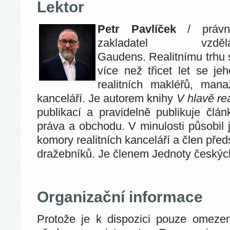
Lektor
Petr Pavlíček
/ právní
zakladatel vzděl
Gaudens. Realitnímu trhu 
více než třicet let se jeh
realitních makléřů, mana
kanceláří. Je autorem knihy
V hlavě re
publikací a pravidelně publikuje článk
práva a obchodu. V minulosti působil 
komory realitních kanceláří a člen př
dražebníků. Je členem Jednoty českýc
Organizační informace
Protože je k dispozici pouze omezen