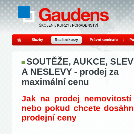
ŠKOLENÍ / KURZY / PORADENSTVÍ
Služby
Realitní kurzy
Právní semináře
Pu
SOUTĚŽE, AUKCE, SLEV
A NESLEVY - prodej za
maximální cenu
Jak na prodej nemovitostí 
nebo pokud chcete dosáhn
prodejní ceny