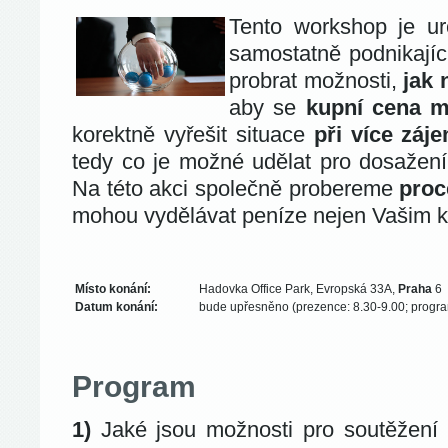
Tento workshop je u
samostatně podnikající
probrat možnosti,
jak 
aby se
kupní cena m
korektně vyřešit situace
při více záj
tedy co je možné udělat pro dosažen
Na této akci společně probereme
proc
mohou vydělávat peníze nejen Vašim kl
Místo konání:
Hadovka Office Park, Evropská 33A,
Praha
6
Datum konání:
bude upřesněno (prezence: 8.30-9.00; progra
Program
1)
Jaké jsou možnosti pro soutěžení 