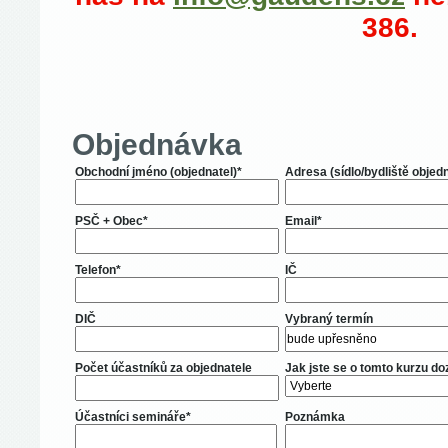
386.
Objednávka
Obchodní jméno (objednatel)*
Adresa (sídlo/bydliště objed
PSČ + Obec*
Email*
Telefon*
IČ
DIČ
Vybraný termín
Počet účastníků za objednatele
Jak jste se o tomto kurzu do
Účastníci semináře*
Poznámka