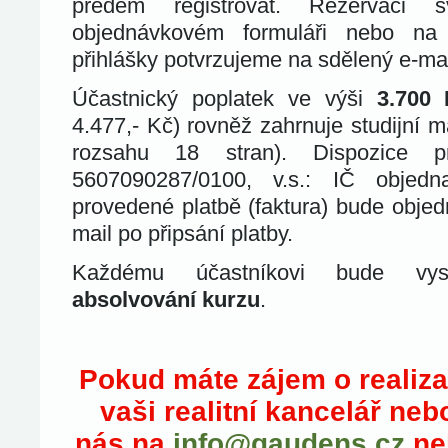
předem registrovat. Rezervaci 
objednávkovém formuláři nebo n
přihlášky potvrzujeme na sdělený e-mai
Účastnický poplatek ve výši
3.700
4.477,- Kč) rovněž zahrnuje studijní m
rozsahu 18 stran). Dispozice p
5607090287/0100, v.s.: IČ objed
provedené platbě (faktura) bude objed
mail po připsání platby.
Každému účastníkovi bude v
absolvování kurzu
.
Pokud máte zájem o realiza
vaši realitní kancelář neb
nás na
info@gaudens.cz
ne