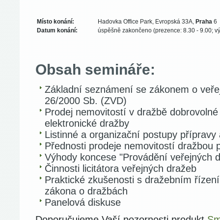
Místo konání:
Hadovka Office Park, Evropská 33A,
Praha
6
Datum konání:
úspěšně zakončeno (prezence: 8.30 - 9.00; výk
Obsah semináře:
Základní seznámení se zákonem o veřej
26/2000 Sb. (ZVD)
Prodej nemovitostí v dražbě dobrovolné
elektronické dražby
Listinné a organizační postupy přípravy
Přednosti prodeje nemovitostí dražbou pr
Výhody koncese "Provádění veřejných dr
Činnosti licitátora veřejných dražeb
Praktické zkušenosti s dražebním řízen
zákona o dražbách
Panelová diskuse
Doporučujeme Vaší pozornosti produkt
Sm