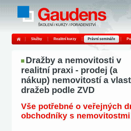
ŠKOLENÍ / KURZY / PORADENSTVÍ
Služby
Realitní kurzy
Právní semináře
Pu
Dražby a nemovitosti v
realitní praxi - prodej (a
nákup) nemovitostí a vlast
dražeb podle ZVD
Vše potřebné o veřejných d
obchodníky s nemovitostmi