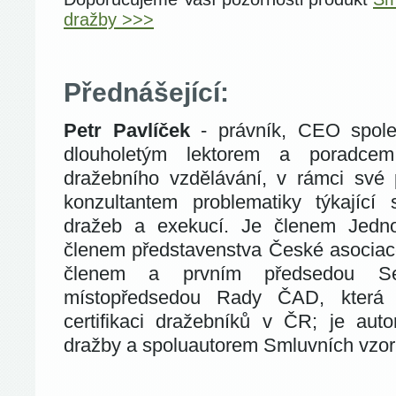
dražby >>>
Přednášející:
Petr Pavlíček
- právník, CEO společ
dlouholetým lektorem a poradcem
dražebního vzdělávání, v rámci své
konzultantem problematiky týkající 
dražeb a exekucí. Je členem Jedno
členem představenstva České asociace
členem a prvním předsedou Se
místopředsedou Rady ČAD, která z
certifikaci dražebníků v ČR; je au
dražby a spoluautorem Smluvních vzorů