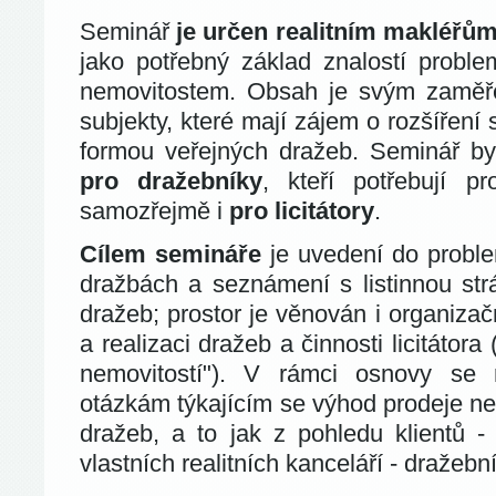
Seminář
je určen realitním makléř
jako potřebný základ znalostí proble
nemovitostem. Obsah je svým zaměře
subjekty, které mají zájem o rozšíření 
formou veřejných dražeb. Seminář b
pro dražebníky
, kteří potřebují pr
samozřejmě i
pro licitátory
.
Cílem semináře
je uvedení do probl
dražbách a seznámení s listinnou str
dražeb; prostor je věnován i organiza
a realizaci dražeb a činnosti licitátora
nemovitostí"). V rámci osnovy se 
otázkám týkajícím se výhod prodeje ne
dražeb, a to jak z pohledu klientů - 
vlastních realitních kanceláří - dražebn