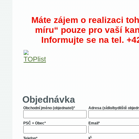
Máte zájem o realizaci to
míru“ pouze pro vaší ka
Informujte se na tel. +
Objednávka
Obchodní jméno (objednatel)*
Adresa (sídlo/bydliště objed
PSČ + Obec*
Email*
Telefon*
IČ