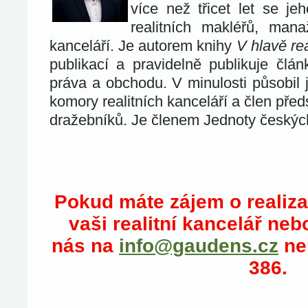
více než třicet let se jeh
realitních makléřů, mana
kanceláří. Je autorem knihy
V hlavě re
publikací a pravidelně publikuje článk
práva a obchodu. V minulosti působil 
komory realitních kanceláří a člen př
dražebníků. Je členem Jednoty českýc
Pokud máte zájem o realiza
vaši realitní kancelář neb
nás na
info@gaudens.cz
ne
386.