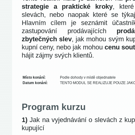
strategie a
praktické kroky
, kter
slevách, nebo naopak které se týkaj
Hlavním cílem je seznámit účastní
zastupování prodávajících
prod
zbytečných slev
, jak mohou svým ku
kupní ceny, nebo jak mohou
cenu sout
hájit zájmy svých klientů.
Místo konání:
Podle dohody v místě objednatele
Datum konání:
TENTO MODUL SE REALIZUJE POUZE JAKO
Program kurzu
1)
Jak na vyjednávání o slevách z kup
kupující