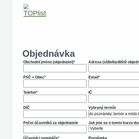
Objednávka
Obchodní jméno (objednatel)*
Adresa (sídlo/bydliště objed
PSČ + Obec*
Email*
Telefon*
IČ
DIČ
Vybraný termín
Počet účastníků za objednatele
Jak jste se o tomto kurzu do
Účastníci semináře*
Poznámka