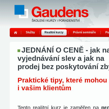
ŠKOLENÍ / KURZY / PORADENSTVÍ
Služby
Realitní kurzy
Právní semináře
Pu
JEDNÁNÍ O CENĚ - jak n
vyjednávání slev a jak na
prodej bez poskytování zb
Praktické tipy, které mohou
i vašim klientům
Tento realitní kurz je zaměřen na
pr