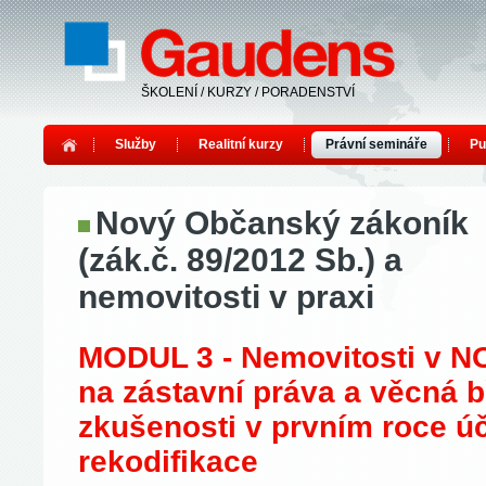
ŠKOLENÍ / KURZY / PORADENSTVÍ
Služby
Realitní kurzy
Právní semináře
Pu
Nový Občanský zákoník
(zák.č. 89/2012 Sb.) a
nemovitosti v praxi
MODUL 3 - Nemovitosti v N
na zástavní práva a věcná 
zkušenosti v prvním roce úč
rekodifikace