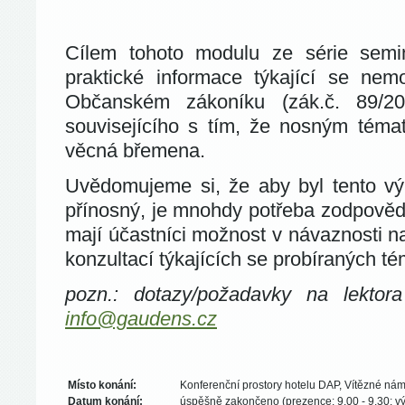
Cílem tohoto modulu ze série semi
praktické informace týkající se ne
Občanském zákoníku (zák.č. 89/
souvisejícího s tím, že nosným téma
věcná břemena.
Uvědomujeme si, že aby byl tento v
přínosný, je mnohdy potřeba zodpovědě
mají účastníci možnost v návaznosti n
konzultací týkajících se probíraných té
pozn.: dotazy/požadavky na lekto
info@gaudens.cz
Místo konání:
Konferenční prostory hotelu DAP, Vítězné nám.
Datum konání:
úspěšně zakončeno (prezence: 9.00 - 9.30; výk