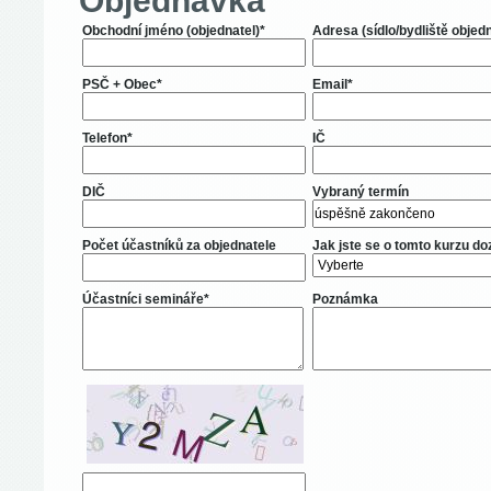
Objednávka
Obchodní jméno (objednatel)*
Adresa (sídlo/bydliště objed
PSČ + Obec*
Email*
Telefon*
IČ
DIČ
Vybraný termín
Počet účastníků za objednatele
Jak jste se o tomto kurzu do
Účastníci semináře*
Poznámka