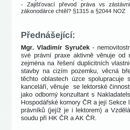
- Zajišťovací převod práva vs zástávn
zákonodárce chtěl? §1315 a §2044 NOZ
Přednášející:
Mgr. Vladimír Syruček
- nemovitostn
své právní praxe aktivně věnuje od r
zejména na řešení duplicitních vlastnic
stavby na cizím pozemku, věcná bře
těchto oblastech úzce spolupracuje 
kanceláří, věnuje se lektorské činnos
jako odborný konzultant s Nakladatel
Hospodářské komory ČR a její Sekce le
právníků (jejíž je i lektorem) a Vzdě
soudu při HK ČR a AK ČR.