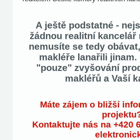
A ještě podstatné - ne
žádnou realitní kancelář n
nemusíte se tedy obávat
makléře lanařili jinam.
"pouze" zvyšování prod
makléřů a Vaší k
Máte zájem o bližší inf
projektu
Kontaktujte nás na +420 
elektronic