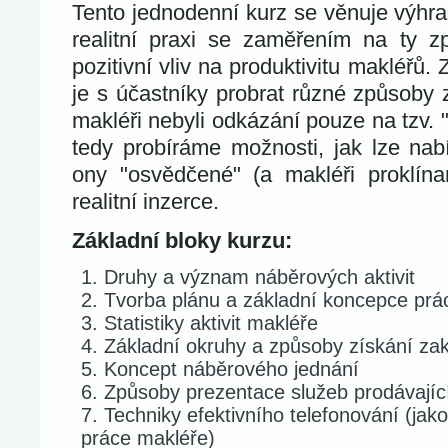
Tento jednodenní kurz se věnuje výhr
realitní praxi se zaměřením na ty z
pozitivní vliv na produktivitu makléřů.
je s účastníky probrat různé způsoby 
makléři nebyli odkázání pouze na tzv.
tedy probíráme možnosti, jak lze nabí
ony "osvědčené" (a makléři proklín
realitní inzerce.
Základní bloky kurzu:
Druhy a význam náběrových aktivit
Tvorba plánu a základní koncepce prá
Statistiky aktivit makléře
Základní okruhy a způsoby získání za
Koncept náběrového jednání
Způsoby prezentace služeb prodávající
Techniky efektivního telefonování (jak
práce makléře)