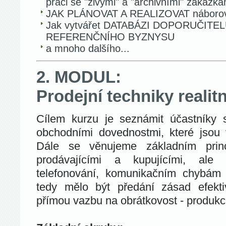
práci se "živými" a "archivními" zakázka
JAK PLÁNOVAT A REALIZOVAT náborové 
Jak vytvářet DATABÁZI DOPORUČITELŮ
REFERENČNÍHO BYZNYSU
a mnoho dalšího...
2. MODUL:
Prodejní techniky realit
Cílem kurzu je seznámit účastníky 
obchodními dovednostmi, které jsou vy
Dále se věnujeme základním prin
prodávajícími a kupujícími, ale 
telefonování, komunikačním chybám
tedy mělo být předání zásad efekti
přímou vazbu na obrátkovost - produkc