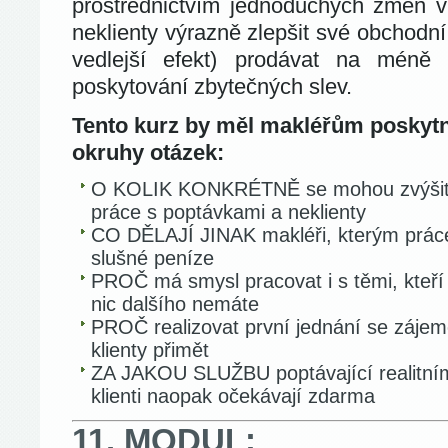
prostřednictvím jednoduchých změn v 
neklienty výrazně zlepšit své obchodn
vedlejší efekt) prodávat na méně 
poskytování zbytečných slev.
Tento kurz by měl makléřům poskytn
okruhy otázek:
O KOLIK KONKRÉTNĚ se mohou zvýšit 
práce s poptávkami a neklienty
CO DĚLAJÍ JINAK makléři, kterým práce
slušné peníze
PROČ má smysl pracovat i s těmi, kteří s
nic dalšího nemáte
PROČ realizovat první jednání se zájem
klienty přimět
ZA JAKOU SLUŽBU poptávající realitnímu
klienti naopak očekávají zdarma
11. MODUL: