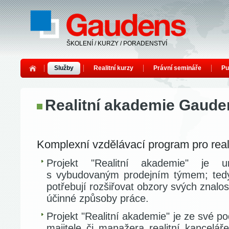
ŠKOLENÍ / KURZY / PORADENSTVÍ
Služby
Realitní kurzy
Právní semináře
Pu
Realitní akademie Gaude
Komplexní vzdělávací program pro real
Projekt "Realitní akademie" je u
s vybudovaným prodejním týmem; tedy m
potřebují rozšiřovat obzory svých znalost
účinné způsoby práce.
Projekt "Realitní akademie" je ze své p
majitele či manažera realitní kanceláře