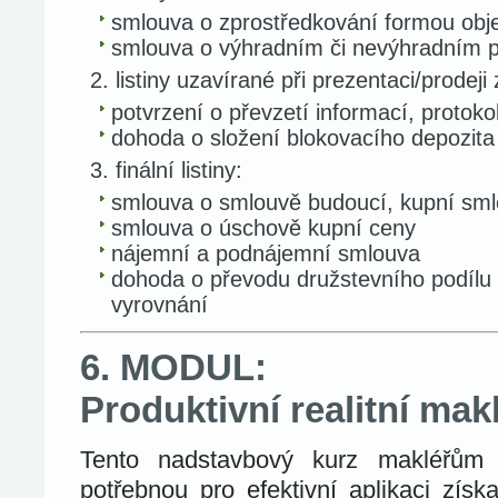
smlouva o zprostředkování formou obje
smlouva o výhradním či nevýhradním po
listiny uzavírané při prezentaci/prodeji
potvrzení o převzetí informací, protoko
dohoda o složení blokovacího depozita
finální listiny:
smlouva o smlouvě budoucí, kupní sm
smlouva o úschově kupní ceny
nájemní a podnájemní smlouva
dohoda o převodu družstevního podílu (
vyrovnání
6. MODUL:
Produktivní realitní mak
Tento nadstavbový kurz makléřům
potřebnou pro efektivní aplikaci získ