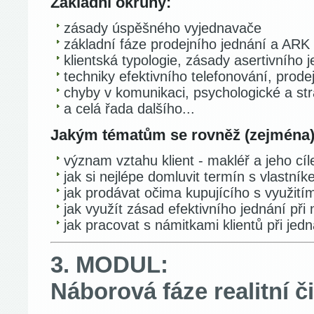
Základní okruhy:
zásady úspěšného vyjednavače
základní fáze prodejního jednání a ARK 
klientská typologie, zásady asertivního 
techniky efektivního telefonování, prode
chyby v komunikaci, psychologické a st
a celá řada dalšího...
Jakým tématům se rovněž (zejména
význam vztahu klient - makléř a jeho cí
jak si nejlépe domluvit termín s vlastní
jak prodávat očima kupujícího s využití
jak využít zásad efektivního jednání při
jak pracovat s námitkami klientů při jedn
3. MODUL:
Náborová fáze realitní č