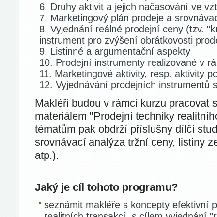
Druhy aktivit a jejich načasování ve v
Marketingový plán prodeje a srovnávac
Vyjednání reálné prodejní ceny (tzv. "k
instrument pro zvýšení obrátkovosti prod
Listinné a argumentační aspekty
Prodejní instrumenty realizované v rá
Marketingové aktivity, resp. aktivity p
Vyjednávání prodejních instrumentů 
Makléři budou v rámci kurzu pracovat 
materiálem "Prodejní techniky realitníh
tématům pak obdrží příslušný dílčí studi
srovnávací analýza tržní ceny, listiny 
atp.).
Jaký je cíl tohoto programu?
seznámit makléře s koncepty efektivní p
realitních transakcí, s cílem vyjednání "