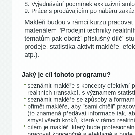
Vyjednávání podmínek exkluzivní sml
Práce s prodávajícím po náběru zaká
Makléři budou v rámci kurzu pracovat
materiálem "Prodejní techniky realitní
tématům pak obdrží příslušný dílčí stud
prodeje, statistika aktivit makléře, efe
atp.).
Jaký je cíl tohoto programu?
seznámit makléře s koncepty efektivní 
realitních transakcí, s významem statist
seznámit makléře se způsoby a formami 
přimět makléře, aby "sami chtěli" prac
(to znamená předávat informace tak, ab
smysl všech kroků, které v rámci realitní
cílem je makléř, který bude profesionáln
pracovat koncepčně a efektivně a bude 