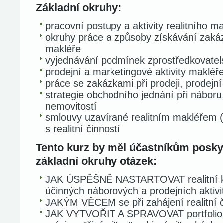
Základní okruhy:
pracovní postupy a aktivity realitního m
okruhy práce a způsoby získávání zakáz
makléře
vyjednávání podmínek zprostředkovatel
prodejní a marketingové aktivity makléř
práce se zakázkami při prodeji, prodejní
strategie obchodního jednání při náboru,
nemovitostí
smlouvy uzavírané realitním makléřem (r
s realitní činností
Tento kurz by měl účastníkům posk
základní okruhy otázek:
JAK ÚSPĚŠNĚ NASTARTOVAT realitní ka
účinných náborových a prodejních aktivi
JAKÝM VĚCEM se při zahájení realitní č
JAK VYTVOŘIT A SPRAVOVAT portfolio ak