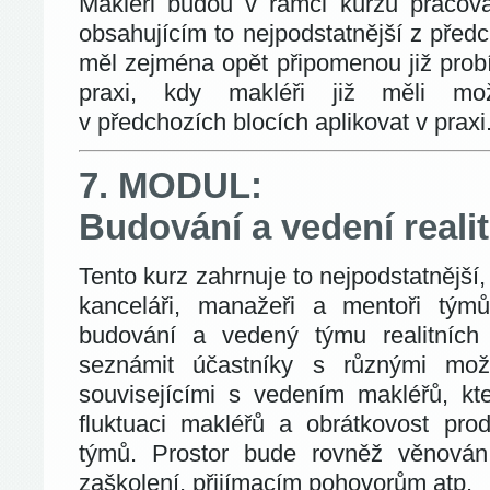
Makléři budou v rámci kurzu pracova
obsahujícím to nejpodstatnější z před
měl zejména opět připomenou již prob
praxi, kdy makléři již měli mo
v předchozích blocích aplikovat v praxi
7. MODUL:
Budování a vedení reali
Tento kurz zahrnuje to nejpodstatnější, 
kanceláři, manažeři a mentoři týmů
budování a vedený týmu realitních
seznámit účastníky s různými mo
souvisejícími s vedením makléřů, k
fluktuaci makléřů a obrátkovost pro
týmů. Prostor bude rovněž věnován
zaškolení, přijímacím pohovorům atp.