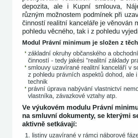
depozita, ale i Kupní smlouva, Ná
různým možnostem podmínek při uzavír
činností realitní kanceláře je věnován m
pohledu věcného, tak i z pohledu vyje
Modul Právní minimum je složen z těch
základní okruhy občanského a obchodního
činností - tedy jakési "realitní základy p
smlouvy uzavírané realitní kanceláří v sou
z pohledu právních aspektů dohod, ale 
technik
právní úprava nabývání vlastnictví nemo
vlastníka, závazkové vztahy atp.
Ve výukovém modulu Právní minimum
na smluvní dokumenty, se kterými se
aktivně setkávají:
listiny uzavírané v rámci náborové fáz