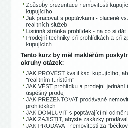
Způsoby prezentace nemovitosti kupujíc
kupujícího
Jak pracovat s poptávkami - placené vs
realitních služeb
Listinná stránka prohlídek - na co si dát
Prodejní techniky při prohlídkách a při
kupujících
Tento kurz by měl makléřům poskytn
okruhy otázek:
JAK PROVÉST kvalifikaci kupujícího, ab
"realitním turistům"
JAK VÉST prohlídku a prodejní jednání ta
úspěšný prodej
JAK PREZENTOVAT prodávané nemovitosti
prohlídkách
JAK DOMLUVIT s poptávajícími odměnu 
JAK ZAJISTIT, abyste zakázky prodávali
JAK PRODÁVAT nemovitosti za "béčkové