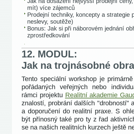
Jak na dosažení nejvyšší prodejní cen
mít) více zájemců
Prodejní techniky, koncepty a strategie 
neslevy, soutěže)
Bonus: Jak si při náborovém jednání obh
zprostředkování
12. MODUL:
Jak na trojnásobné obra
Tento speciální workshop je primárn
pořádaných veřejných nebo individuá
rámci projektu
Realitní akademie Gau
znalostí, probrání dalších "drobností" 
a doporučení do realitní praxe. S oh
být přínosný také pro ty z řad aktivní
se na našich realitních kurzech ještě ne