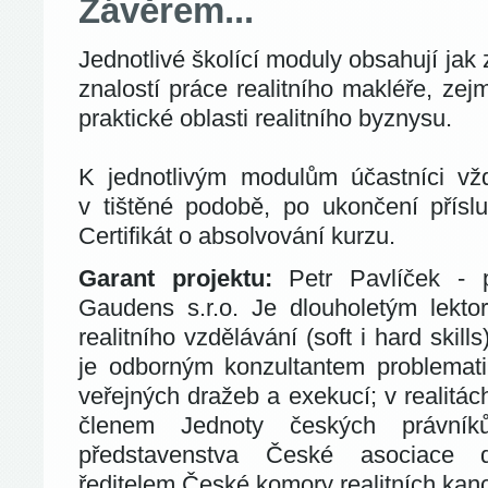
Závěrem...
Jednotlivé školící moduly obsahují jak
znalostí práce realitního makléře, ze
praktické oblasti realitního byznysu.
K jednotlivým modulům účastníci vždy
v tištěné podobě, po ukončení přís
Certifikát o absolvování kurzu.
Garant projektu:
Petr Pavlíček - 
Gaudens s.r.o. Je dlouholetým lekt
realitního vzdělávání (soft i hard skill
je odborným konzultantem problematik
veřejných dražeb a exekucí; v realitá
členem Jednoty českých právník
představenstva České asociace 
ředitelem České komory realitních kanc