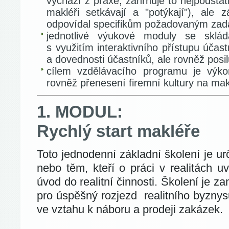
vychází z praxe, zahrnuje to nejpodstat
makléři setkávají a "potýkají"), ale 
odpovídal specifikům požadovaným zad
jednotlivé výukové moduly se sklád
s využitím interaktivního přístupu účast
a dovednosti účastníků, ale rovněž posilu
cílem vzdělávacího programu je výkon
rovněž přenesení firemní kultury na mak
1. MODUL:
Rychlý start makléře
Toto jednodenní základní školení je u
nebo těm, kteří o práci v realitách u
úvod do realitní činnosti. Školení je 
pro úspěšný rozjezd realitního byznys
ve vztahu k náboru a prodeji zakázek.