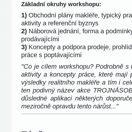
Základní okruhy workshopu:
1)
Obchodní plány makléře, typický pr
aktivity a referenční byznys
2)
Náborová jednání, forma a podmínky
prodávajícími
3)
Koncepty a podpora prodeje, prohlídk
práce s poptávajícími
"Co je cílem workshopu? Podrobně s ú
aktivity a koncepty práce, které maj
výsledky realitního makléře a tím i cel
ten podivný název akce TROJNÁSO
důsledné aplikaci některých doporučen
meziročně opravdu tento nárůst..."