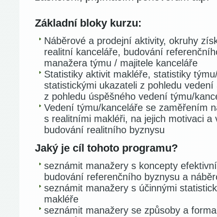
Základní bloky kurzu:
Náběrové a prodejní aktivity, okruhy zís
realitní kanceláře, budování referenční
manažera týmu / majitele kanceláře
Statistiky aktivit makléře, statistiky tým
statistickými ukazateli z pohledu veden
z pohledu úspěšného vedení týmu/kanc
Vedení týmu/kanceláře se zaměřením 
s realitními makléři, na jejich motivaci
budování realitního byznysu
Jaký je cíl tohoto programu?
seznámit manažery s koncepty efektivní
budování referenčního byznysu a náběro
seznámit manažery s účinnými statistick
makléře
seznámit manažery se způsoby a form