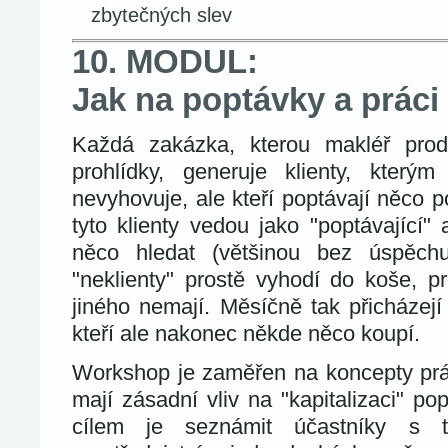
zbytečných slev
10. MODUL:
Jak na poptávky a práci 
Každá zakázka, kterou makléř prod
prohlídky, generuje klienty, který
nevyhovuje, ale kteří poptávají něco
tyto klienty vedou jako "poptávající"
něco hledat (většinou bez úspěchu
"neklienty" prostě vyhodí do koše, p
jiného nemají. Měsíčně tak přicházejí 
kteří ale nakonec někde něco koupí.
Workshop je zaměřen na koncepty prác
mají zásadní vliv na "kapitalizaci" pop
cílem je seznámit účastníky s 