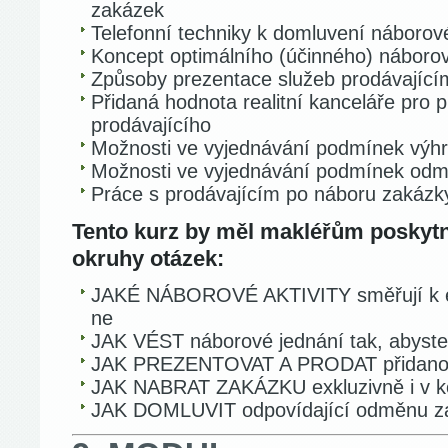
zakázek
Telefonní techniky k domluvení náborov
Koncept optimálního (účinného) náboro
Způsoby prezentace služeb prodávající
Přidaná hodnota realitní kanceláře pro 
prodávajícího
Možnosti ve vyjednávání podmínek výhra
Možnosti ve vyjednávání podmínek odm
Práce s prodávajícím po náboru zakázk
Tento kurz by měl makléřům poskytn
okruhy otázek:
JAKÉ NÁBOROVÉ AKTIVITY směřují k ex
ne
JAK VÉST náborové jednání tak, abyste o
JAK PREZENTOVAT A PRODAT přidanou
JAK NABRAT ZAKÁZKU exkluzivně i v ko
JAK DOMLUVIT odpovídající odměnu za r