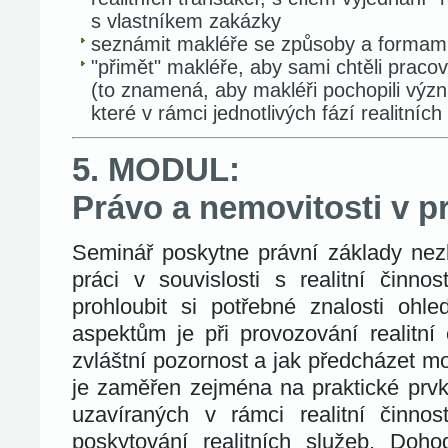
s vlastníkem zakázky
seznámit makléře se způsoby a formami 
"přimět" makléře, aby sami chtěli prac
(to znamená, aby makléři pochopili výz
které v rámci jednotlivých fází realitních
5. MODUL:
Právo a nemovitosti v p
Seminář poskytne právní základy ne
práci v souvislosti s realitní činno
prohloubit si potřebné znalosti ohl
aspektům je při provozování realitní 
zvláštní pozornost a jak předcházet 
je zaměřen zejména na praktické prvk
uzavíraných v rámci realitní činno
poskytování realitních služeb, Doh