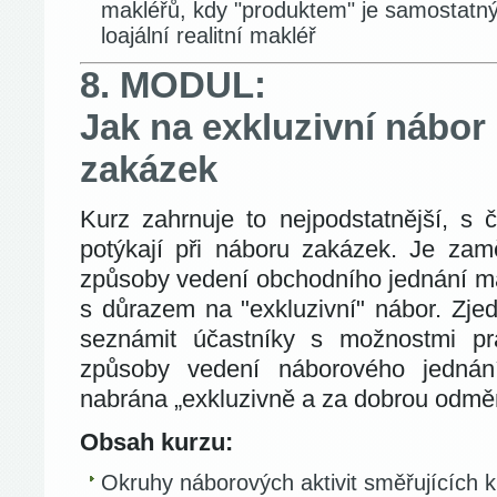
makléřů, kdy "produktem" je samostatný
loajální realitní makléř
8. MODUL:
Jak na exkluzivní nábor 
zakázek
Kurz zahrnuje to nejpodstatnější, s 
potýkají při náboru zakázek. Je zam
způsoby vedení obchodního jednání ma
s důrazem na "exkluzivní" nábor. Zje
seznámit účastníky s možnostmi pr
způsoby vedení náborového jednán
nabrána „exkluzivně a za dobrou odmě
Obsah kurzu:
Okruhy náborových aktivit směřujících k